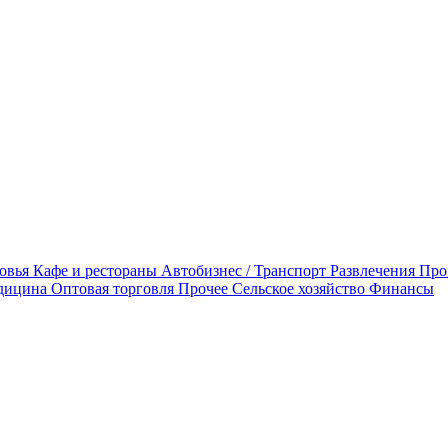
овья
Кафе и рестораны
Автобизнес / Транспорт
Развлечения
Про
дицина
Оптовая торговля
Прочее
Сельское хозяйство
Финансы