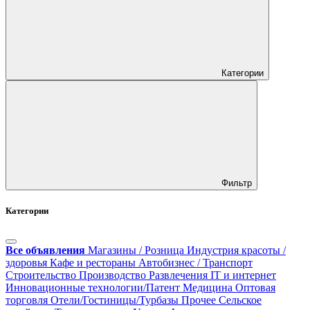
Категории
Фильтр
Категории
Все объявления
Магазины / Розница
Индустрия красоты /
здоровья
Кафе и рестораны
Автобизнес / Транспорт
Строительство
Производство
Развлечения
IT и интернет
Инновационные технологии/Патент
Медицина
Оптовая
торговля
Отели/Гостиницы/Турбазы
Прочее
Сельское